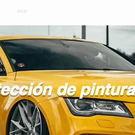
INICIO
NOSOTROS
PRODUCTOS
ESPECIFICACIONES
DI
ico
ección de pintur